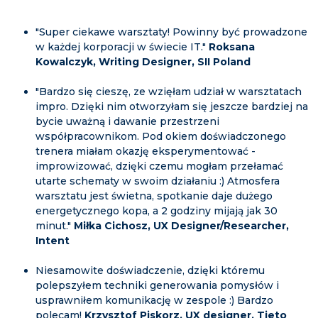
"Super ciekawe warsztaty! Powinny być prowadzone
w każdej korporacji w świecie IT."
Roksana
Kowalczyk, Writing Designer, SII Poland
"Bardzo się cieszę, ze wzięłam udział w warsztatach
impro. Dzięki nim otworzyłam się jeszcze bardziej na
bycie uważną i dawanie przestrzeni
współpracownikom. Pod okiem doświadczonego
trenera miałam okazję eksperymentować -
improwizować, dzięki czemu mogłam przełamać
utarte schematy w swoim działaniu :) Atmosfera
warsztatu jest świetna, spotkanie daje dużego
energetycznego kopa, a 2 godziny mijają jak 30
minut."
Miłka Cichosz, UX Designer/Researcher,
Intent
Niesamowite doświadczenie, dzięki któremu
polepszyłem techniki generowania pomysłów i
usprawniłem komunikację w zespole :) Bardzo
polecam!
Krzysztof Piskorz, UX designer, Tieto