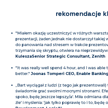
rekomendacje k
"Miałem okazję uczestniczyć w różnych warsz
prezentacji, żaden jednak nie dostarczył takiej 
do panowania nad stresem w trakcie prezento
trzymania się skryptu, otwiera na nieprzewidywa
KuleszaSenior Strategic Consultant, Zenith
"It was really well spend 4 hour, and I was abl
better."
Joonas Tomperi CEO, Enable Bankin
„Bart wyciągał z ludzi (z tego jak prezentowali)
świadomie grać swoimi mocnymi stronami. Efe
spoko, będę jeszcze lepszy/a'. Miła odmiana dl
źle' i myślenia: 'jak tylko poprawię to i to, będę 