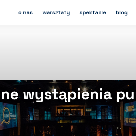
o nas
warsztaty
spektakle
blog
lne wystąpienia pu