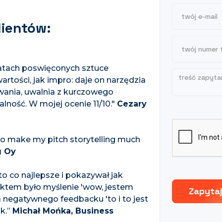
lientów:
tatach poswięconych sztuce
wartości, jak impro: daje on narzędzia
wania, uwalnia z kurczowego
lność. W mojej ocenie 11/10."
Cezary
e to make my pitch storytelling much
g Oy
 to co najlepsze i pokazywał jak
ktem było myślenie 'wow, jestem
a negatywnego feedbacku 'to i to jest
ok.”
Michał Mońka, Business